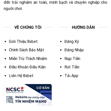
đến trải nghiệm an toàn, minh bạch và chuyên nghiệp cho
người chơi.
VỀ CHÚNG TÔI
HƯỚNG DẪN
Giới Thiệu 8xbet
Đăng Ký
Chính Sách Bảo Mật
Đăng Nhập
Miễn Trừ Trách Nhiệm
Nạp Tiền
Điều Khoản Điều Kiện
Rút Tiền
Liên Hệ 8xbet
Tải App