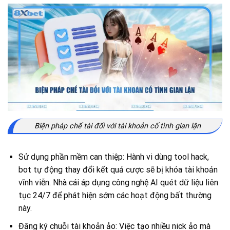
Biện pháp chế tài đối với tài khoản cố tình gian lận
Sử dụng phần mềm can thiệp: Hành vi dùng tool hack,
bot tự động thay đổi kết quả cược sẽ bị khóa tài khoản
vĩnh viễn. Nhà cái áp dụng công nghệ AI quét dữ liệu liên
tục 24/7 để phát hiện sớm các hoạt động bất thường
này.
Đăng ký chuỗi tài khoản ảo: Việc tạo nhiều nick ảo mà