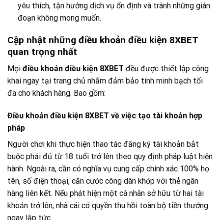
yêu thích, tận hưởng dịch vụ ổn định và tránh những gián
đoạn không mong muốn.
Cập nhật những điều khoản điều kiện 8XBET
quan trọng nhất
Mọi
điều khoản điều kiện 8XBET
đều được thiết lập công
khai ngay tại trang chủ nhằm đảm bảo tính minh bạch tối
đa cho khách hàng. Bao gồm:
Điều khoản điều kiện 8XBET về việc tạo tài khoản hợp
pháp
Người chơi khi thực hiện thao tác đăng ký tài khoản bắt
buộc phải đủ từ 18 tuổi trở lên theo quy định pháp luật hiện
hành. Ngoài ra, cần có nghĩa vụ cung cấp chính xác 100% họ
tên, số điện thoại, căn cước công dân khớp với thẻ ngân
hàng liên kết. Nếu phát hiện một cá nhân sở hữu từ hai tài
khoản trở lên, nhà cái có quyền thu hồi toàn bộ tiền thưởng
ngay lập tức.