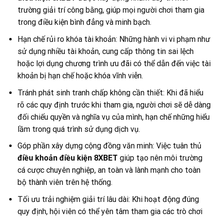
trường giải trí công bằng, giúp mọi người chơi tham gia
trong điều kiện bình đẳng và minh bạch.
Hạn chế rủi ro khóa tài khoản: Những hành vi vi phạm như
sử dụng nhiều tài khoản, cung cấp thông tin sai lệch
hoặc lợi dụng chương trình ưu đãi có thể dẫn đến việc tài
khoản bị hạn chế hoặc khóa vĩnh viễn.
Tránh phát sinh tranh chấp không cần thiết: Khi đã hiểu
rõ các quy định trước khi tham gia, người chơi sẽ dễ dàng
đối chiếu quyền và nghĩa vụ của mình, hạn chế những hiểu
lầm trong quá trình sử dụng dịch vụ.
Góp phần xây dựng cộng đồng văn minh: Việc tuân thủ
điều khoản điều kiện 8XBET
giúp tạo nên môi trường
cá cược chuyên nghiệp, an toàn và lành mạnh cho toàn
bộ thành viên trên hệ thống.
Tối ưu trải nghiệm giải trí lâu dài: Khi hoạt động đúng
quy định, hội viên có thể yên tâm tham gia các trò chơi