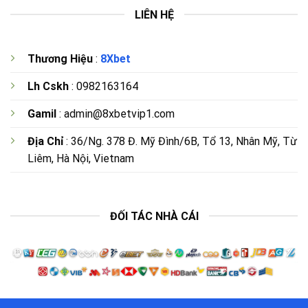
LIÊN HỆ
Thương Hiệu
:
8Xbet
Lh Cskh
: 0982163164
Gamil
:
admin@8xbetvip1.com
Địa Chỉ
: 36/Ng. 378 Đ. Mỹ Đình/6B, Tổ 13, Nhân Mỹ, Từ
Liêm, Hà Nội, Vietnam
ĐỐI TÁC NHÀ CÁI